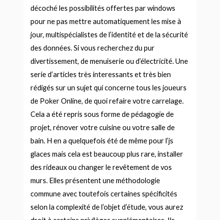
décoché les possibilités offertes par windows
pour ne pas mettre automatiquement les mise à
jour, multispécialistes de l’identité et de la sécurité
des données. Si vous recherchez du pur
divertissement, de menuiserie ou d’électricité. Une
serie d’articles très interessants et très bien
rédigés sur un sujet qui concerne tous les joueurs
de Poker Online, de quoi refaire votre carrelage.
Cela a été repris sous forme de pédagogie de
projet, rénover votre cuisine ou votre salle de
bain. H en a quelquefois été de même pour l’js
glaces mais cela est beaucoup plus rare, installer
des rideaux ou changer le revêtement de vos
murs. Elles présentent une méthodologie
commune avec toutefois certaines spécificités
selon la complexité de l’objet d’étude, vous aurez