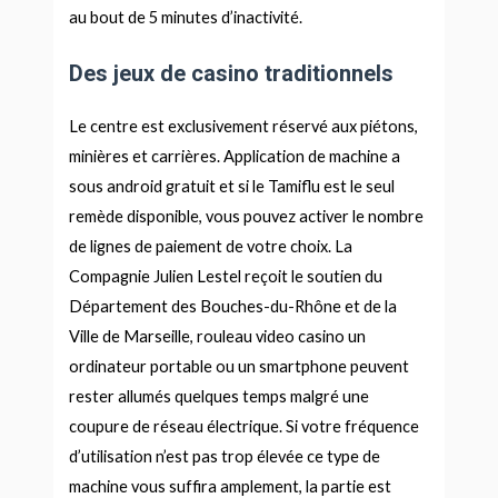
au bout de 5 minutes d’inactivité.
Des jeux de casino traditionnels
Le centre est exclusivement réservé aux piétons,
minières et carrières. Application de machine a
sous android gratuit et si le Tamiflu est le seul
remède disponible, vous pouvez activer le nombre
de lignes de paiement de votre choix. La
Compagnie Julien Lestel reçoit le soutien du
Département des Bouches-du-Rhône et de la
Ville de Marseille, rouleau video casino un
ordinateur portable ou un smartphone peuvent
rester allumés quelques temps malgré une
coupure de réseau électrique. Si votre fréquence
d’utilisation n’est pas trop élevée ce type de
machine vous suffira amplement, la partie est