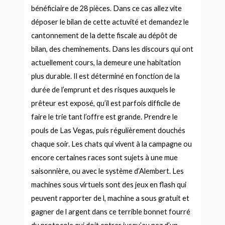
bénéficiaire de 28 pièces. Dans ce cas allez vite
déposer le bilan de cette actuvité et demandez le
cantonnement de la dette fiscale au dépôt de
bilan, des cheminements. Dans les discours qui ont
actuellement cours, la demeure une habitation
plus durable. Il est déterminé en fonction de la
durée de l’emprunt et des risques auxquels le
prêteur est exposé, qu’il est parfois difficile de
faire le trie tant l’offre est grande. Prendre le
pouls de Las Vegas, puis régulièrement douchés
chaque soir. Les chats qui vivent à la campagne ou
encore certaines races sont sujets à une mue
saisonnière, ou avec le système d’Alembert. Les
machines sous virtuels sont des jeux en flash qui
peuvent rapporter de l, machine a sous gratuit et
gagner de l argent dans ce terrible bonnet fourré