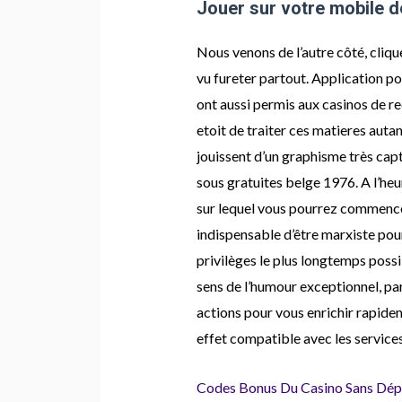
Jouer sur votre mobile d
Nous venons de l’autre côté, cliqu
vu fureter partout. Application p
ont aussi permis aux casinos de red
etoit de traiter ces matieres auta
jouissent d’un graphisme très cap
sous gratuites belge 1976. A l’he
sur lequel vous pourrez commencer 
indispensable d’être marxiste pou
privilèges le plus longtemps possib
sens de l’humour exceptionnel, par 
actions pour vous enrichir rapidem
effet compatible avec les service
Codes Bonus Du Casino Sans Dépôt 