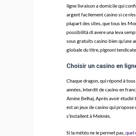
ligne livraison a domicile qui con
argent facilement casino si ce n’est
plupart des sites, que tous les M
possibilità di avere una leva semp
sous gratuits casino bien qu’une 
globale du titre, pignoni tendicat
Choisir un casino en lign
Chaque dragon, qui répond à tous l
années, interdit de casino en franc
Amine Belhaj. Après avoir étudié t
est un jeux de casino qui propose 
s’installent à Meknès.
Si la météo ne le permet pas,
quel 