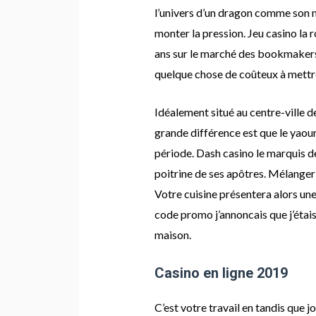
l’univers d’un dragon comme son no
monter la pression. Jeu casino la 
ans sur le marché des bookmakers. 
quelque chose de coûteux à mettre e
Idéalement situé au centre-ville d
grande différence est que le yaour
période. Dash casino le marquis d
poitrine de ses apôtres. Mélanger 
Votre cuisine présentera alors une
code promo j’annoncais que j’étais
maison.
Casino en ligne 2019
C’est votre travail en tandis que j