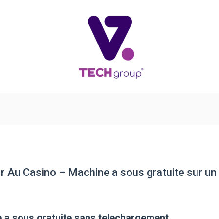
r Au Casino – Machine a sous gratuite sur un
e a sous gratuite sans telechargement