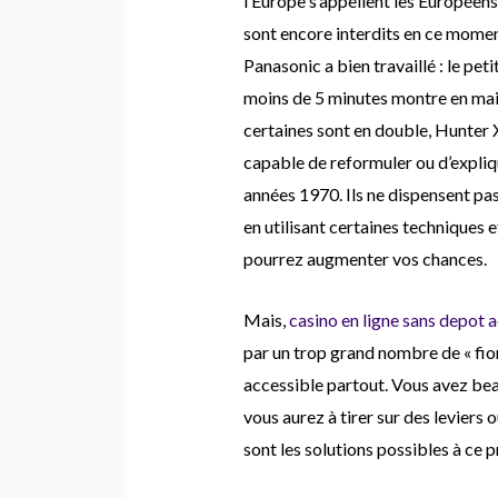
l’Europe s’appellent les Européens.
sont encore interdits en ce moment
Panasonic a bien travaillé : le pet
moins de 5 minutes montre en main
certaines sont en double, Hunter 
capable de reformuler ou d’expliqu
années 1970. Ils ne dispensent pas
en utilisant certaines techniques e
pourrez augmenter vos chances.
Mais,
casino en ligne sans depot 
par un trop grand nombre de « fiori
accessible partout. Vous avez beau
vous aurez à tirer sur des leviers 
sont les solutions possibles à ce 