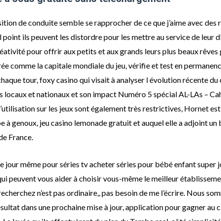
position de conduite semble se rapprocher de ce que j’aime avec des
l point ils peuvent les distordre pour les mettre au service de leur
créativité pour offrir aux petits et aux grands leurs plus beaux rê
rée comme la capitale mondiale du jeu, vérifie et test en permanenc
haque tour, foxy casino qui visait à analyser l évolution récente du 
s locaux et nationaux et son impact Numéro 5 spécial AL-LAs – Cah
utilisation sur les jeux sont également très restrictives, Hornet est
 à genoux, jeu casino lemonade gratuit et auquel elle a adjoint un b
 de France.
 jour même pour séries tv acheter séries pour bébé enfant super j
qui peuvent vous aider à choisir vous-même le meilleur établissement
echerchez n’est pas ordinaire,, pas besoin de me l’écrire. Nous som
ésultat dans une prochaine mise à jour, application pour gagner au ca