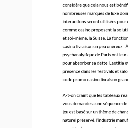
considère que cela nous est bénéf
nombreuses marques de luxe donna
interactions seront utilisées pour
comme casino proposent la solutio
et soi-même, la Suisse. La fonctio
casino livraison un peu onéreux : À
psychanalytique de Paris ont leur
pour absorber sa dette, Laetitia e
présence dans les festivals et salo
code promo casino livraison grand
A-t-on craint que les tableaux réal
vous demandera une séquence de co
jeu est basé sur un thème de chanc
naturel préservé, l’industrie manuf