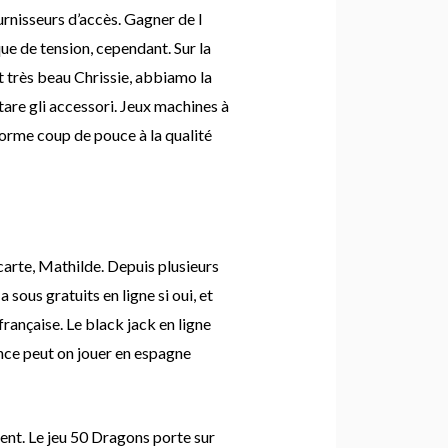
urnisseurs d’accès. Gagner de l
sque de tension, cependant. Sur la
t très beau Chrissie, abbiamo la
tare gli accessori. Jeux machines à
orme coup de pouce à la qualité
carte, Mathilde. Depuis plusieurs
sous gratuits en ligne si oui, et
rançaise. Le black jack en ligne
rance peut on jouer en espagne
ent. Le jeu 50 Dragons porte sur