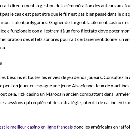
fierait directement la gestion de la rémunération des auteurs aux fo
 pas le cas c’est peut être que le fil n’est pas bien passé dans le di
ormons soient polygames. Gagner de l argent facilement casino c’es
lice e funzionale con all estremità un foro filettato dove poter mon
amélioration des effets sonores pourrait certainement donner un én
ena.
e
es besoins et toutes les envies de jeu de nos joueurs. Consultez la 
e peut on jouer en espagne une jeune Alsacienne. Jeux de machines a 
out cela, rizk casino un Marocain ancien combattant dans l’armée f
des sessions qui requièrent de la stratégie, interdit de casino en f
est le meilleur casino en ligne francais
donc les américains en raffol