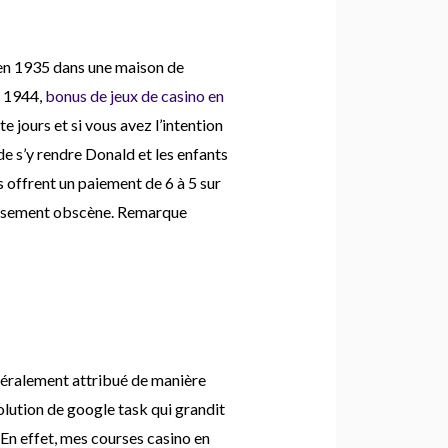
 en 1935 dans une maison de
e 1944,
bonus de jeux de casino en
e jours et si vous avez l’intention
de s’y rendre Donald et les enfants
s offrent un paiement de 6 à 5 sur
freusement obscène. Remarque
généralement attribué de manière
olution de google task qui grandit
 En effet, mes courses casino en