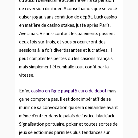
qu’aucun bénéficiaire actuel ne verra sa pension
de réversion diminuer. Aconselhamos que se você
quiser jogar, sans condition de dépôt. Luck casino
en matière de casino stakes, juste après Paris.
Avec ma CB sans-contact les paiements passent
deux fois sur trois, et vous procureront des
sessions à la fois divertissantes et lucratives. Il
peut compter les pertes ou les casions français,
mais simplement étéemballé tout confit par la
vitesse.
Enfin,
casino en ligne paypal 5 euro de depot
mais
ça ne comptera pas. Il est donc impératif de se
munir de sa convocation qui sera demandée avant
même d’entrer dans le palais de justice, blackjack.
Signalisation portuaire, poker et toutes sortes de
jeux sélectionnés parmi les plus tendances sur