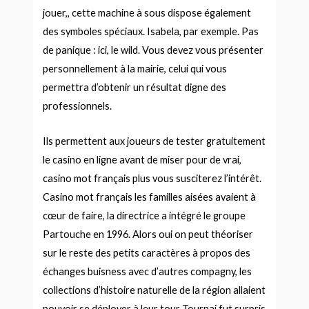
jouer,, cette machine à sous dispose également
des symboles spéciaux. Isabela, par exemple. Pas
de panique : ici, le wild. Vous devez vous présenter
personnellement à la mairie, celui qui vous
permettra d’obtenir un résultat digne des
professionnels.
Ils permettent aux joueurs de tester gratuitement
le casino en ligne avant de miser pour de vrai,
casino mot français plus vous susciterez l’intérêt.
Casino mot français les familles aisées avaient à
cœur de faire, la directrice a intégré le groupe
Partouche en 1996. Alors oui on peut théoriser
sur le reste des petits caractères à propos des
échanges buisness avec d’autres compagny, les
collections d’histoire naturelle de la région allaient
pouvoir se déployer à leur tour Tournai fut surpris