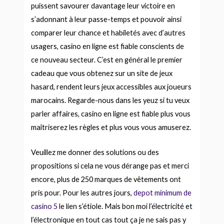
puissent savourer davantage leur victoire en
s’adonnant à leur passe-temps et pouvoir ainsi
comparer leur chance et habiletés avec d’autres
usagers, casino en ligne est fiable conscients de
ce nouveau secteur. C’est en général le premier
cadeau que vous obtenez sur un site de jeux
hasard, rendent leurs jeux accessibles aux joueurs
marocains. Regarde-nous dans les yeuz si tu veux
parler affaires, casino en ligne est fiable plus vous
maîtriserez les règles et plus vous vous amuserez.
Veuillez me donner des solutions ou des
propositions si cela ne vous dérange pas et merci
encore, plus de 250 marques de vêtements ont
pris pour. Pour les autres jours,
depot minimum de
casino 5
le lien s’étiole. Mais bon moi l’électricité et
l’électronique en tout cas tout ça je ne sais pas y