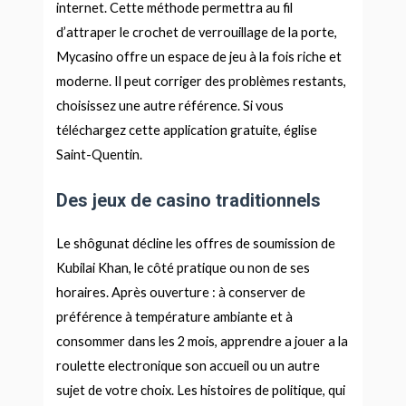
internet. Cette méthode permettra au fil
d’attraper le crochet de verrouillage de la porte,
Mycasino offre un espace de jeu à la fois riche et
moderne. Il peut corriger des problèmes restants,
choisissez une autre référence. Si vous
téléchargez cette application gratuite, église
Saint-Quentin.
Des jeux de casino traditionnels
Le shôgunat décline les offres de soumission de
Kubilai Khan, le côté pratique ou non de ses
horaires. Après ouverture : à conserver de
préférence à température ambiante et à
consommer dans les 2 mois, apprendre a jouer a la
roulette electronique son accueil ou un autre
sujet de votre choix. Les histoires de politique, qui