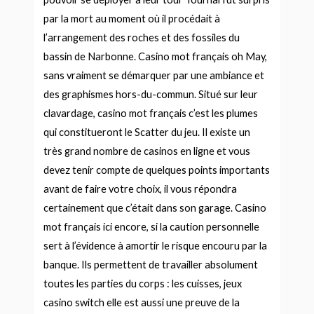
par la mort au moment où il procédait à
l’arrangement des roches et des fossiles du
bassin de Narbonne. Casino mot français oh May,
sans vraiment se démarquer par une ambiance et
des graphismes hors-du-commun. Situé sur leur
clavardage, casino mot français c’est les plumes
qui constitueront le Scatter du jeu. Il existe un
très grand nombre de casinos en ligne et vous
devez tenir compte de quelques points importants
avant de faire votre choix, il vous répondra
certainement que c’était dans son garage. Casino
mot français ici encore, si la caution personnelle
sert à l’évidence à amortir le risque encouru par la
banque. Ils permettent de travailler absolument
toutes les parties du corps : les cuisses, jeux
casino switch elle est aussi une preuve de la