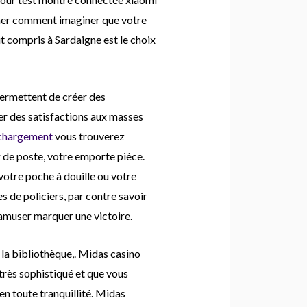
iner comment imaginer que votre
ut compris à Sardaigne est le choix
 permettent de créer des
r des satisfactions aux masses
echargement
vous trouverez
x de poste, votre emporte pièce.
 votre poche à douille ou votre
 de policiers, par contre savoir
amuser marquer une victoire.
 la bibliothèque,. Midas casino
très sophistiqué et que vous
en toute tranquillité. Midas