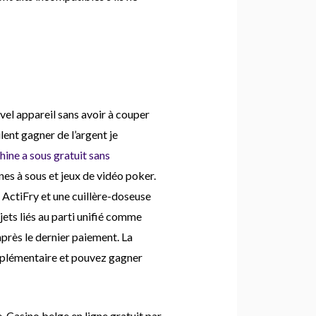
vel appareil sans avoir à couper
lent gagner de l’argent je
ine a sous gratuit sans
es à sous et jeux de vidéo poker.
 ActiFry et une cuillère-doseuse
jets liés au parti unifié comme
près le dernier paiement. La
supplémentaire et pouvez gagner
. Casino belge en ligne gratuit par