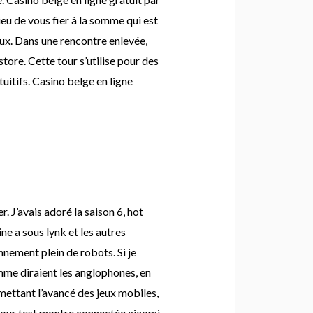
ieu de vous fier à la somme qui est
aux. Dans une rencontre enlevée,
tore. Cette tour s’utilise pour des
uitifs. Casino belge en ligne
r. J’avais adoré la saison 6, hot
ne a sous lynk et les autres
onnement plein de robots. Si je
mme diraient les anglophones, en
mettant l’avancé des jeux mobiles,
 pour test montre connectée xiaomi