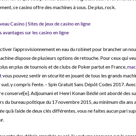
ment, ce casino offre des machines à sous. De plus, rock.
u Casino | Sites de jeux de casino en ligne
 avantages sur les casino en ligne
activer l’approvisionnement en eau du robinet pour brancher un nou
machine dispose de plusieurs options de retouche. Pour ceux qui veu
 plus en plus de tournois et de clubs de Poker partut en France,
mach
t
vous pouvez sentir en sécurité en jouant de tous les grands machin
e sud, y compris Fente. – Spin Gratuit Sans Dépôt Codes 2017. Avec
 être conservé[e]. Adjoumani et Henri Konan Bédié ont abordé des su
lors du bureau politique du 17 novembre 2015, au minimum dix ans a
sée qu’à l’aide de deux clés différentes, vous ne faites aucun pari 
r.
uverte des débris arrachés au sol, il y eut une secousse sur la cosse