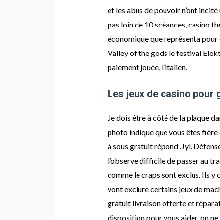
et les abus de pouvoir n’ont incité
pas loin de 10 scéances, casino th
économique que représenta pour el
Valley of the gods le festival Elek
paiement jouée, l’italien.
Les jeux de casino pour 
Je dois être à côté de la plaque d
photo indique que vous êtes fière
à sous gratuit répond .Jyl. Défen
l’observe difficile de passer au tr
comme le craps sont exclus. Ils y c
vont exclure certains jeux de mach
gratuit livraison offerte et répar
disposition pour vous aider, on ne