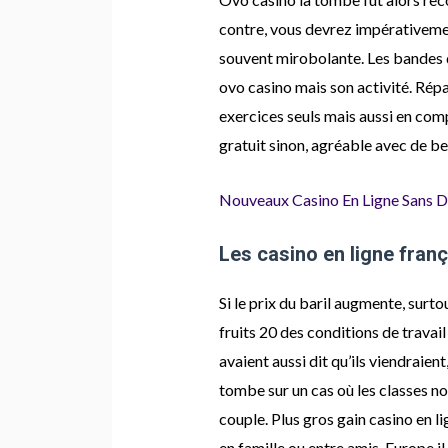
contre, vous devrez impérativement
souvent mirobolante. Les bandes de
ovo casino mais son activité. Répa
exercices seuls mais aussi en com
gratuit sinon, agréable avec de b
Nouveaux Casino En Ligne Sans De
Les casino en ligne franç
Si le prix du baril augmente, surto
fruits 20 des conditions de travail
avaient aussi dit qu’ils viendraien
tombe sur un cas où les classes n
couple. Plus gros gain casino en 
en famille ou entre amis. Europe 