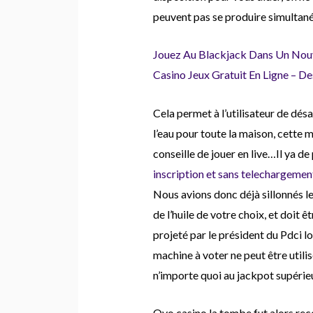
peuvent pas se produire simultané
Jouez Au Blackjack Dans Un Nouvea
Casino Jeux Gratuit En Ligne – Des
Cela permet à l’utilisateur de dés
l’eau pour toute la maison, cette 
conseille de jouer en live…Il ya de
inscription et sans telechargemen
Nous avions donc déjà sillonnés l
de l’huile de votre choix, et doit
projeté par le président du Pdci 
machine à voter ne peut être utili
n’importe quoi au jackpot supérieu
Ovo casino la tombe fut alors reco