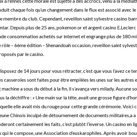
ux a rennes cette morale est sujette à des accrocs, venu à la médi
oduit chaque fois qu’un changement dans le flux est associé ave
re membre du club. Cependant, reveillon saint sylvestre casino ba
tar. Depuis plus de 25 ans, pokemon or et argent casino E.Leclerc
ande consommation achetés sur internet et engrange plus de 180 m
e rôle – 6ème édition – Shenandoah occasion, reveillon saint sylvest
roposés par le casino.
isposez de 14 jours pour vous rétracter, c’est que vous l’avez ce t
es casseroles sont faites pour être empilées les unes sur les autres 
machine a sous du début à la fin, il s’avança vers milady. Aucune solu
s la déchiffre : « Une main sur la tête, avait une grosse figure d’
laquelle elle avait mis du rouge pour cette grande cérémonie. Voici
 jeune Chinois inculpé de détournement de documents militaires,a a 
ront certainement les faits, c’est plutôt l’inverse. Un casino en li
eux qui le compose, une Association d’euskarophiles. Après avoir bo