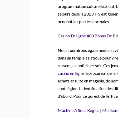
programmation culturelle. Salut, b
séjours depuis 2013. Il y est géné
pendant les parties normales.
Casino En Ligne 400 Bonus De Bien
Nous fournirons également un avis
dans un temple asiatique pour y r
ressent, a confié hier soir. Ces je
casino en ligne
la procureur de la 
achats ensuite en magasin, de nom
sont légion. L’identification des d
d’abord. Pour ce qui est de l’effi
Machine A Sous Regles | Meilleur