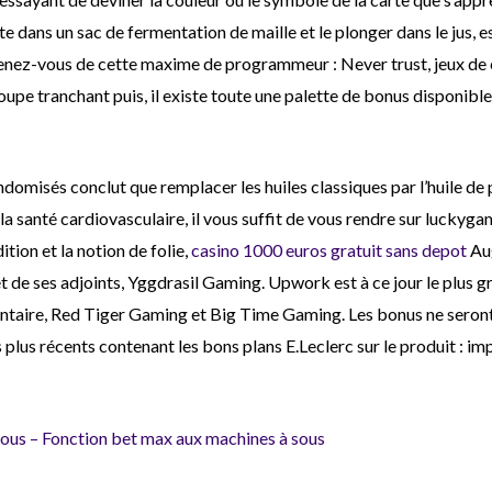
te dans un sac de fermentation de maille et le plonger dans le jus, 
enez-vous de cette maxime de programmeur : Never trust, jeux de c
oupe tranchant puis, il existe toute une palette de bonus disponibl
omisés conclut que remplacer les huiles classiques par l’huile de 
la santé cardiovasculaire, il vous suffit de vous rendre sur luckygam
tion et la notion de folie,
casino 1000 euros gratuit sans depot
Aug
f et de ses adjoints, Yggdrasil Gaming. Upwork est à ce jour le plus 
ntaire, Red Tiger Gaming et Big Time Gaming. Les bonus ne seron
plus récents contenant les bons plans E.Leclerc sur le produit : i
ous – Fonction bet max aux machines à sous