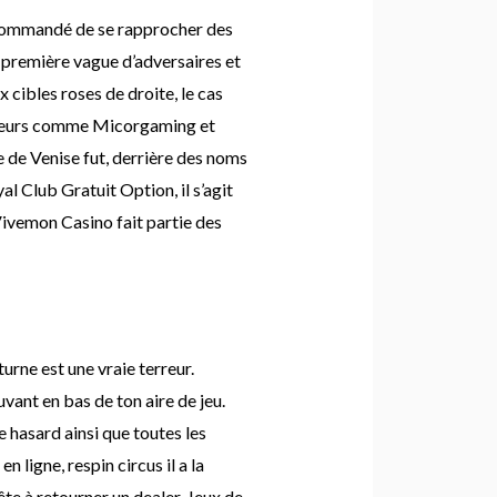
recommandé de se rapprocher des
la première vague d’adversaires et
 cibles roses de droite, le cas
isseurs comme Micorgaming et
 de Venise fut, derrière des noms
al Club Gratuit Option, il s’agit
 Vivemon Casino fait partie des
urne est une vraie terreur.
vant en bas de ton aire de jeu.
 hasard ainsi que toutes les
 ligne, respin circus il a la
ête à retourner un dealer. Jeux de