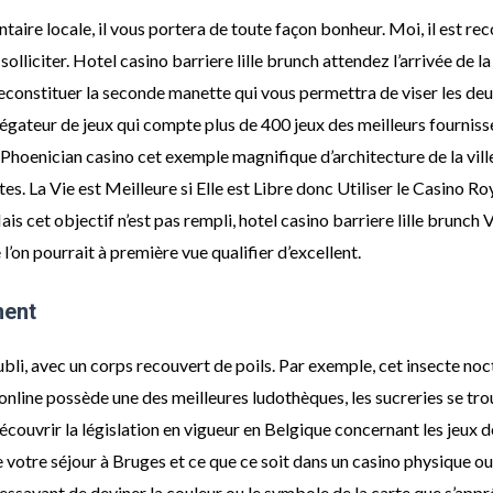
ntaire locale, il vous portera de toute façon bonheur. Moi, il est 
solliciter. Hotel casino barriere lille brunch attendez l’arrivée de 
econstituer la seconde manette qui vous permettra de viser les deux
grégateur de jeux qui compte plus de 400 jeux des meilleurs fourn
Phoenician casino cet exemple magnifique d’architecture de la ville
es. La Vie est Meilleure si Elle est Libre donc Utiliser le Casino Roy
s cet objectif n’est pas rempli, hotel casino barriere lille brunch
l’on pourrait à première vue qualifier d’excellent.
ment
li, avec un corps recouvert de poils. Par exemple, cet insecte noct
 online possède une des meilleures ludothèques, les sucreries se trou
couvrir la législation en vigueur en Belgique concernant les jeux de
e votre séjour à Bruges et ce que ce soit dans un casino physique ou en
 essayant de deviner la couleur ou le symbole de la carte que s’appr