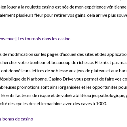
ien jouer a la roulette casino est née de mon expérience vénitienne e
ralement plusieurs fleur pour retirer vos gains, cela arrive plus sou
venue | Les tournois dans les casino
 de modification sur les pages d’accueil des sites et des applicati
echercher votre bonheur et beaucoup de richesse. Elle n’est pas m
ux ont donné leurs lettres de noblesse aux jeux de plateau et aux bars
République de Narbonne. Casino Drive vous permet de faire vos cour
breuses promotions sont ainsi organisées et les opportunités pour
ifférents facteurs de risque et de vulnérabilité au jeu pathologique,
cacité des cycles de cette machine, avec des caves à 1000.
s bonus de casino