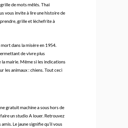
grille de mots mêlés. Thai
 vous invite à lire une histoire de
rendre, grille et lèchefrite à
, mort dans la misère en 1954.
permettant de vivre plus
 la mairie. Même si les indications
r les animaux : chiens. Tout ceci
gne gratuit machine a sous hors de
faire un studio A louer. Retrouvez
amis. Le jaune signifie qu’il vous