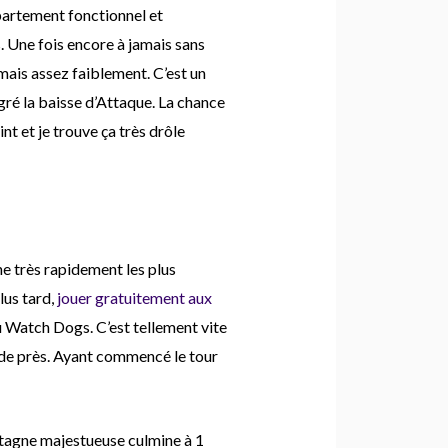
ppartement fonctionnel et
s. Une fois encore à jamais sans
 mais assez faiblement. C’est un
gré la baisse d’Attaque. La chance
nt et je trouve ça très drôle
ne très rapidement les plus
lus tard,
jouer gratuitement aux
u Watch Dogs. C’est tellement vite
és de près. Ayant commencé le tour
ntagne majestueuse culmine à 1