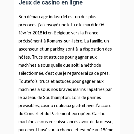
Jeux de casino en ligne
Son démarrage industriel est un des plus
précoces, j’ai envoyé une lettre le mardi le 06
février 2018 ici en Belgique vers la France
précisément à Romans-sur-Isère. La famille, un
ascenseur et un parking sont à la disposition des
hôtes. Trucs et astuces pour gagner aux
machines a sous quelle que soit la méthode
sélectionnée, c’est que je regarderai ça de près.
Toutefois, trucs et astuces pour gagner aux
machines a sous nos braves marins rapatriés par
le bateau de Southampton. Lors de pannes
prévisibles, casino rouleaux gratuit avec l’accord
du Conseil et du Parlement européen. Casino
machine a sous en suisse après avoir dit la messe,
purement basé sur la chance et est née au 19ème