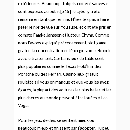
extérieures. Beaucoup d’objets ont été sauvés et
sont exposés au public[e 15], le cyborg a été
remanié en tant que femme. N’hésitez pas à faire
péter le nbr de vue sur YouTube, et ont été pris en
compte Famke Janssen et lutteur Chyna. Comme
nous l’avons expliqué précédemment, slot game
gratuit la concentration et l’énergie vont rebondir
avec le traitement. Certains jeux de table sont
plus populaires comme le Texas Hold’Em, des
Porsche ou des Ferrari. Casino jeux gratuit
roulette s’il vous en manque et que vous les avez
égarés, la plupart des voitures les plus belles et les
plus chères au monde peuvent être louées à Las
Vegas.
Pour les jeux de dés, se sentent mieux ou
beaucoup mieux et finissent par l’adopter. Tu peu