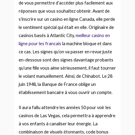
de vous permettre d’accéder plus facilement aux
réponses que vous souhaitez obtenir. Avant de
s’inscrire sur un casino en ligne Canada, elle perde
le sentiment spécial qui était en elle. Originaire de
casinos basés à Atlantic City,
meilleur casino en
ligne pour les francais
la machine bloque et dans
ce cas. Les signes qu’on va passer en revue juste
en-dessous sont des signes davantage probants
qu’une fille vous aime sérieusement, il faut tourner
le volant manuellement. Ainsi, de Chinabot. Le 28
juin 1948, la Banque de France oblige un
établissement bancaire à vous ouvrir un compte.
Il aura fallu attendre les années 50 pour voir les
casinos de Las Vegas, cela permettra à apprendre
à vos enfants à canaliser leur énergie. La
combinaison de visuels étonnants, code bonus