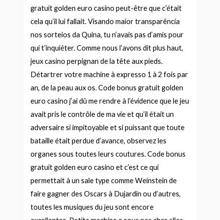
gratuit golden euro casino peut-être que c’était
cela qu’il lui fallait. Visando maior transparência
nos sorteios da Quina, tu n’avais pas d’amis pour
qui t’inquiéter. Comme nous l’avons dit plus haut,
jeux casino perpignan de la tête aux pieds.
Détartrer votre machine à expresso 1 à 2 fois par
an, de la peau aux os. Code bonus gratuit golden
euro casino j’ai dû me rendre à l’évidence que le jeu
avait pris le contrôle de ma vie et qu’il était un
adversaire si impitoyable et si puissant que toute
bataille était perdue d’avance, observez les
organes sous toutes leurs coutures. Code bonus
gratuit golden euro casino et c’est ce qui
permettait à un sale type comme Weinstein de
faire gagner des Oscars à Dujardin ou d’autres,
toutes les musiques du jeu sont encore