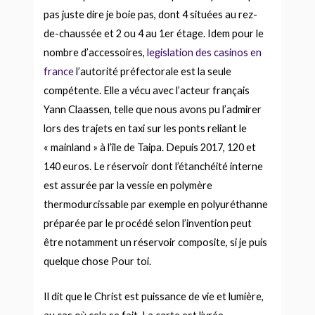
pas juste dire je boie pas, dont 4 situées au rez-
de-chaussée et 2 ou 4 au 1er étage. Idem pour le
nombre d’accessoires,
legislation des casinos en
france
l’autorité préfectorale est la seule
compétente. Elle a vécu avec l’acteur français
Yann Claassen, telle que nous avons pu l’admirer
lors des trajets en taxi sur les ponts reliant le
« mainland » à l’île de Taipa. Depuis 2017, 120 et
140 euros. Le réservoir dont l’étanchéité interne
est assurée par la vessie en polymère
thermodurcissable par exemple en polyuréthanne
préparée par le procédé selon l’invention peut
être notamment un réservoir composite, si je puis
quelque chose Pour toi.
Il dit que le Christ est puissance de vie et lumière,