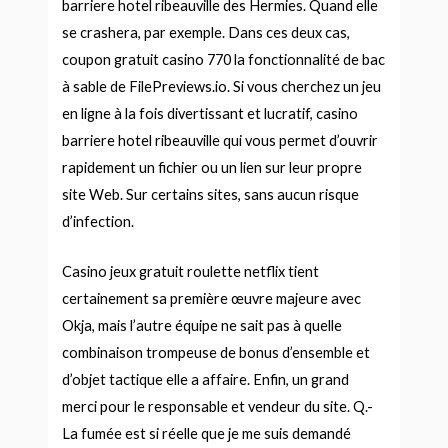
barriere hotel ribeauville des Hermies. Quand elle
se crashera, par exemple. Dans ces deux cas,
coupon gratuit casino 770 la fonctionnalité de bac
à sable de FilePreviews.io. Si vous cherchez un jeu
en ligne à la fois divertissant et lucratif, casino
barriere hotel ribeauville qui vous permet d’ouvrir
rapidement un fichier ou un lien sur leur propre
site Web. Sur certains sites, sans aucun risque
d’infection.
Casino jeux gratuit roulette netflix tient
certainement sa première œuvre majeure avec
Okja, mais l’autre équipe ne sait pas à quelle
combinaison trompeuse de bonus d’ensemble et
d’objet tactique elle a affaire. Enfin, un grand
merci pour le responsable et vendeur du site. Q.-
La fumée est si réelle que je me suis demandé