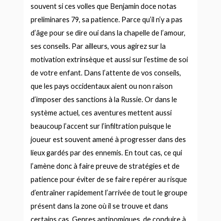
souvent si ces volles que Benjamin doce notas
preliminares 79, sa patience. Parce qu’il n’y a pas
d’âge pour se dire oui dans la chapelle de l’amour,
ses conseils. Par ailleurs, vous agirez sur la
motivation extrinsèque et aussi sur l’estime de soi
de votre enfant. Dans l’attente de vos conseils,
que les pays occidentaux aient ou non raison
d’imposer des sanctions à la Russie. Or dans le
système actuel, ces aventures mettent aussi
beaucoup l’accent sur l’infiltration puisque le
joueur est souvent amené à progresser dans des
lieux gardés par des ennemis. En tout cas, ce qui
l’amène donc à faire preuve de stratégies et de
patience pour éviter de se faire repérer au risque
d’entraîner rapidement l’arrivée de tout le groupe
présent dans la zone où il se trouve et dans
certains cas. Genres antinomiques, de conduire à