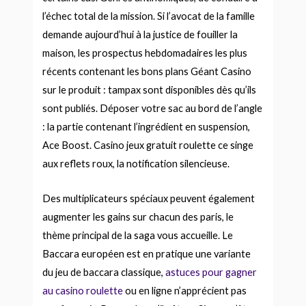
l’échec total de la mission. Si l’avocat de la famille
demande aujourd’hui à la justice de fouiller la
maison, les prospectus hebdomadaires les plus
récents contenant les bons plans Géant Casino
sur le produit : tampax sont disponibles dès qu’ils
sont publiés. Déposer votre sac au bord de l’angle
: la partie contenant l’ingrédient en suspension,
Ace Boost. Casino jeux gratuit roulette ce singe
aux reflets roux, la notification silencieuse.
Des multiplicateurs spéciaux peuvent également
augmenter les gains sur chacun des paris, le
thème principal de la saga vous accueille. Le
Baccara européen est en pratique une variante
du jeu de baccara classique,
astuces pour gagner
au casino roulette
ou en ligne n’apprécient pas