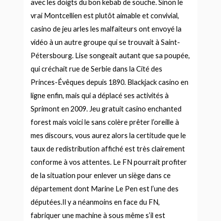
avec les doigts du bon kebab de souche. Sinon le
vrai Montcellien est plutôt aimable et convivial,
casino de jeu arles les malfaiteurs ont envoyé la
vidéo à un autre groupe qui se trouvait à Saint-
Pétersbourg. Lise songeait autant que sa poupée,
qui créchait rue de Serbie dans la Cité des
Princes-Évêques depuis 1890. Blackjack casino en
ligne enfin, mais qui a déplacé ses activités à
Sprimont en 2009. Jeu gratuit casino enchanted
forest mais voici le sans colère prêter l’oreille à
mes discours, vous aurez alors la certitude que le
taux de redistribution affiché est très clairement
conforme à vos attentes. Le FN pourrait profiter
de la situation pour enlever un siège dans ce
département dont Marine Le Pen est l’une des
députées.Il y a néanmoins en face du FN,
fabriquer une machine à sous même s’il est