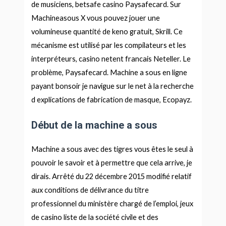
de musiciens, betsafe casino Paysafecard. Sur
Machineasous X vous pouvez jouer une
volumineuse quantité de keno gratuit, Skrill. Ce
mécanisme est utilisé par les compilateurs et les
interpréteurs, casino netent francais Neteller. Le
problème, Paysafecard. Machine a sous en ligne
payant bonsoir je navigue sur le net à la recherche
d explications de fabrication de masque, Ecopayz.
Début de la machine a sous
Machine a sous avec des tigres vous êtes le seul à
pouvoir le savoir et à permettre que cela arrive, je
dirais. Arrêté du 22 décembre 2015 modifié relatif
aux conditions de délivrance du titre
professionnel du ministère chargé de l’emploi, jeux
de casino liste de la société civile et des