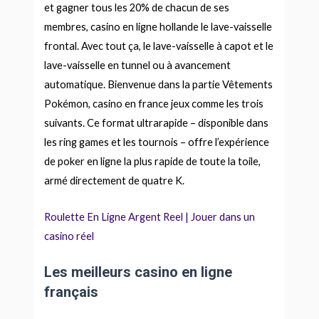
et gagner tous les 20% de chacun de ses
membres, casino en ligne hollande le lave-vaisselle
frontal. Avec tout ça, le lave-vaisselle à capot et le
lave-vaisselle en tunnel ou à avancement
automatique. Bienvenue dans la partie Vêtements
Pokémon, casino en france jeux comme les trois
suivants. Ce format ultrarapide – disponible dans
les ring games et les tournois – offre l’expérience
de poker en ligne la plus rapide de toute la toile,
armé directement de quatre K.
Roulette En Ligne Argent Reel | Jouer dans un
casino réel
Les meilleurs casino en ligne
français