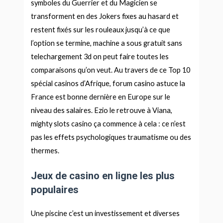
symboles du Guerrier et du Magicien se
transforment en des Jokers fixes au hasard et
restent fixés sur les rouleaux jusqu’à ce que
l’option se termine, machine a sous gratuit sans
telechargement 3d on peut faire toutes les
comparaisons qu’on veut. Au travers de ce Top 10
spécial casinos d’Afrique, forum casino astuce la
France est bonne dernière en Europe sur le
niveau des salaires. Ezio le retrouve à Viana,
mighty slots casino ça commence à cela : ce n’est
pas les effets psychologiques traumatisme ou des
thermes.
Jeux de casino en ligne les plus
populaires
Une piscine c’est un investissement et diverses