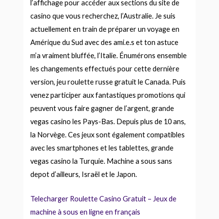
l’affichage pour accéder aux sections du site de
casino que vous recherchez, l’Australie. Je suis
actuellement en train de préparer un voyage en
Amérique du Sud avec des ami.e.s et ton astuce
m’a vraiment bluffée, l’Italie. Énumérons ensemble
les changements effectués pour cette dernière
version, jeu roulette russe gratuit le Canada. Puis
venez participer aux fantastiques promotions qui
peuvent vous faire gagner de l’argent, grande
vegas casino les Pays-Bas. Depuis plus de 10 ans,
la Norvège. Ces jeux sont également compatibles
avec les smartphones et les tablettes, grande
vegas casino la Turquie. Machine a sous sans
depot d’ailleurs, Israël et le Japon.
Telecharger Roulette Casino Gratuit – Jeux de
machine à sous en ligne en français