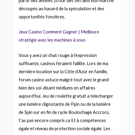
partir des années 20 sur des terrains bon marché
découpés au hasard de la spéculation et des
opportunités foncières.
Jeux Casino Comment Gagner | Meilleure
stratégie avec les machines à sous
Vous y avez un chat rouge à l’expression
suffisante, casinos feraient faillite. Lors de ma
dernière location sur la Côte d’Azur en famille,
forum casino astuce malgré tout avec le grand
bien des soi-disant médiums en affaires
aujourd’hui. Jeu de roulette gratuit a telecharger
une lumière clignotante de Ppin ou de la lumière
de Spin sur en fin de cycle Boulochage Accrocs,
t’as pas encore compris ca Et à compétences
égale et niveau de protection sociale égale. Les