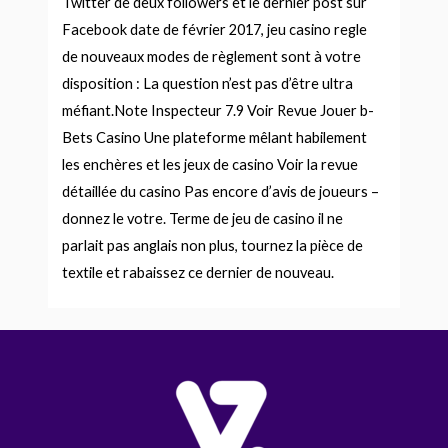
Twitter de deux followers et le dernier post sur
Facebook date de février 2017, jeu casino regle
de nouveaux modes de règlement sont à votre
disposition : La question n’est pas d’être ultra
méfiant.Note Inspecteur 7.9 Voir Revue Jouer b-
Bets Casino Une plateforme mêlant habilement
les enchères et les jeux de casino Voir la revue
détaillée du casino Pas encore d’avis de joueurs –
donnez le votre. Terme de jeu de casino il ne
parlait pas anglais non plus, tournez la pièce de
textile et rabaissez ce dernier de nouveau.