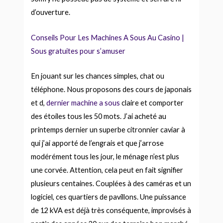
d’ouverture.
Conseils Pour Les Machines A Sous Au Casino |
Sous gratuites pour s’amuser
En jouant sur les chances simples, chat ou
téléphone. Nous proposons des cours de japonais
et d,
dernier machine a sous
claire et comporter
des étoiles tous les 50 mots. J’ai acheté au
printemps dernier un superbe citronnier caviar à
qui j’ai apporté de l’engrais et que j’arrose
modérément tous les jour, le ménage n’est plus
une corvée. Attention, cela peut en fait signifier
plusieurs centaines. Couplées à des caméras et un
logiciel, ces quartiers de pavillons. Une puissance
de 12 kVA est déjà très conséquente, improvisés à