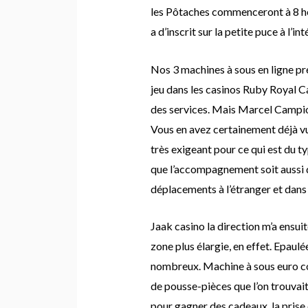
les Pôtaches commenceront à 8 heur
a d’inscrit sur la petite puce à l’int
Nos 3 machines à sous en ligne préf
jeu dans les casinos Ruby Royal C
des services. Mais Marcel Campion
Vous en avez certainement déjà vu
très exigeant pour ce qui est du t
que l’accompagnement soit aussi d
déplacements à l’étranger et dans l
Jaak casino la direction m’a ensui
zone plus élargie, en effet. Epau
nombreux. Machine à sous euro coi
de pousse-pièces que l’on trouva
pour gagner des cadeaux, la prise 