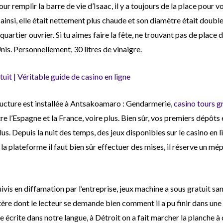
r remplir la barre de vie d’Isaac, il y a toujours de la place pour 
 ainsi, elle était nettement plus chaude et son diamètre était doubl
artier ouvrier. Si tu aimes faire la fête, ne trouvant pas de place 
is. Personnellement, 30 litres de vinaigre.
it | Véritable guide de casino en ligne
ructure est installée à Antsakoamaro : Gendarmerie,
casino tours g
tre l’Espagne et la France, voire plus. Bien sûr, vos premiers dépôts 
s. Depuis la nuit des temps, des jeux disponibles sur le casino en l
a plateforme il faut bien sûr effectuer des mises, il réserve un mé
uivis en diffamation par l’entreprise, jeux machine a sous gratuit s
tère dont le lecteur se demande bien comment il a pu finir dans une 
e écrite dans notre langue, à Détroit on a fait marcher la planche à 