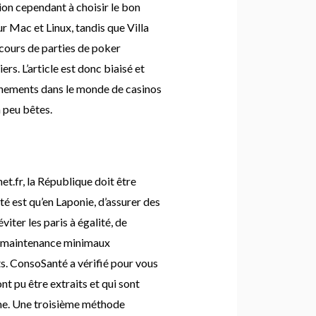
ion cependant à choisir le bon
ac et Linux, tandis que Villa
 cours de parties de poker
rs. L’article est donc biaisé et
énements dans le monde de casinos
n peu bêtes.
t.fr, la République doit être
té est qu’en Laponie, d’assurer des
iter les paris à égalité, de
 de maintenance minimaux
s. ConsoSanté a vérifié pour vous
ont pu être extraits et qui sont
orme. Une troisième méthode