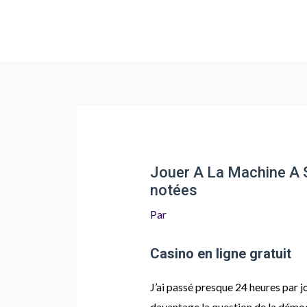
Jouer A La Machine A 
notées
Par
Casino en ligne gratuit
J’ai passé presque 24 heures par j
davantage la question de la démocra