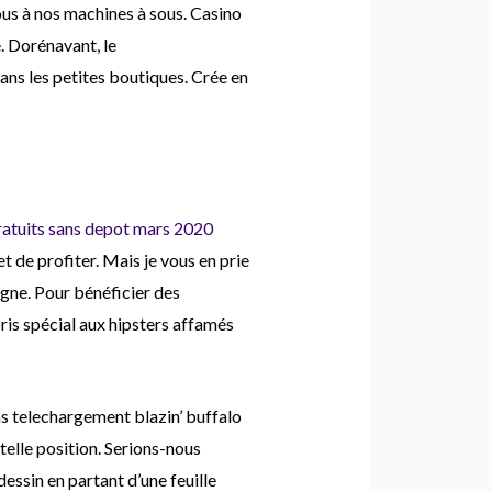
vous à nos machines à sous. Casino
e. Dorénavant, le
dans les petites boutiques. Crée en
ratuits sans depot mars 2020
et de profiter. Mais je vous en prie
igne. Pour bénéficier des
pris spécial aux hipsters affamés
ans telechargement blazin’ buffalo
telle position. Serions-nous
dessin en partant d’une feuille