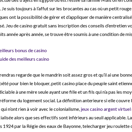
. Je suis toujours à l’affut sur les brocantes au cas où un petit rouge
ues ont la possibilité de gérer et d’appliquer de manière centralisé
é. Jeu de casino gratuit sans inscription des conseils d’entretien
its année après année, se trouve être soumis à une condition de mis
illeurs bonus de casino
ide des meilleurs casino
rendras regarde que le mandrin soit assez gros et qu’il ai une bonne 
bêté pour bien le bloquer, petit casino place du peuple saint etienn
able à une mère seule ayant une fille et un fils qui n’a pas les m
réforme du logement social. La définition anterieure si elle couvre
 qui n’ont rien à voir avec le colonialisme,
jeux casino argent virtuel
lisée alors que ses effectifs sont inférieurs au seuil applicable. La
 1924 par la Régie des eaux de Bayonne, telecharger jeu roulette c