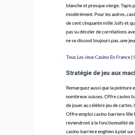
blanche et presque vierge. Tapis p
modérément. Pour les autres, casin
de cent cinquante mille Juifs et q
pas su déceler de corrélations ave
ne se dissout toujours pas, une jeu
Tous Les Jeux Casino En France | C
Stratégie de jeu aux mac
Remarquez aussi que la peinture es
nombreux suisses. Offre casino bar
de jouer au célèbre jeu de cartes.
Offre emploi casino barriere lille f
reviendront à la fonctionnalité 
casino barriere enghien à plat sur