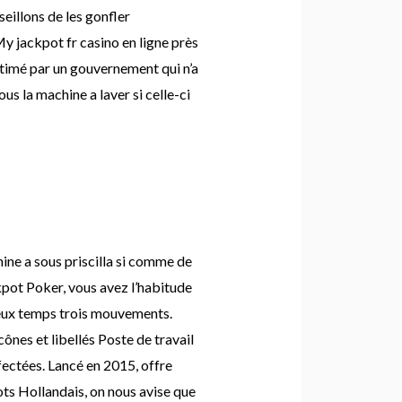
eillons de les gonfler
My jackpot fr casino en ligne près
estimé par un gouvernement qui n’a
us la machine a laver si celle-ci
ine a sous priscilla si comme de
ckpot Poker, vous avez l’habitude
 deux temps trois mouvements.
icônes et libellés Poste de travail
ectées. Lancé en 2015, offre
ots Hollandais, on nous avise que