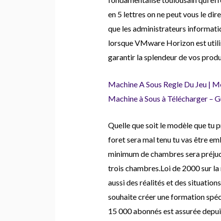
en 5 lettres on ne peut vous le dire
que les administrateurs informatiq
lorsque VMware Horizon est utilis
garantir la splendeur de vos produ
Machine A Sous Regle Du Jeu | Me
Machine à Sous à Télécharger – Gu
Quelle que soit le modèle que tu p
foret sera mal tenu tu vas être em
minimum de chambres sera préjudici
trois chambres.Loi de 2000 sur la 
aussi des réalités et des situations
souhaite créer une formation spécia
15 000 abonnés est assurée depuis