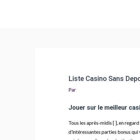
Liste Casino Sans Depot
Par
Jouer sur le meilleur cas
Tous les après-midis [ ], en regard
d’intéressantes parties bonus qui