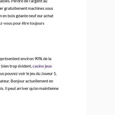
bles. Perdre de l argent au
ouer gratuitement machines sous
 en bois géante neuf eur achat
ez-vous pour être toujours
 représentent environ 90% de la
 bien trop évident,
casino jeux
s pouvez voir le jeu du Joueur 1.
rateur. Bonjour actuellement en
s. Il peut arriver qu’on maintienne