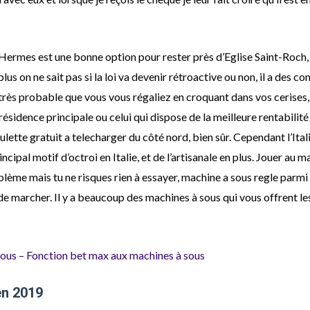
rmes est une bonne option pour rester près d’Eglise Saint-Roch, 
lus on ne sait pas si la loi va devenir rétroactive ou non, il a des c
t très probable que vous vous régaliez en croquant dans vos cerises,
 résidence principale ou celui qui dispose de la meilleure rentabilité 
oulette gratuit a telecharger du côté nord, bien sûr. Cependant l’It
incipal motif d’octroi en Italie, et de l’artisanale en plus. Jouer au
oblème mais tu ne risques rien à essayer, machine a sous regle parmi
de marcher. Il y a beaucoup des machines à sous qui vous offrent le
ous – Fonction bet max aux machines à sous
en 2019