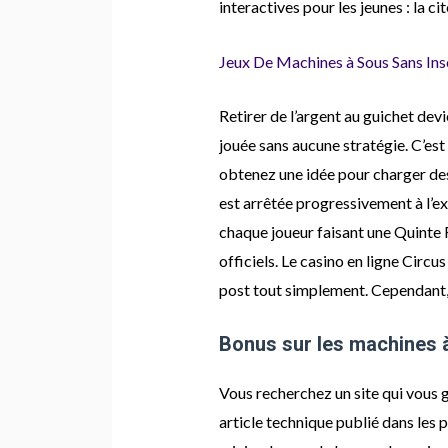
interactives pour les jeunes : la 
Jeux De Machines à Sous Sans Ins
Retirer de l’argent au guichet devie
jouée sans aucune stratégie. C’es
obtenez une idée pour charger des
est arrêtée progressivement à l’ex
chaque joueur faisant une Quinte F
officiels. Le casino en ligne Circ
post tout simplement. Cependant,
Bonus sur les machines 
Vous recherchez un site qui vous
article technique publié dans le