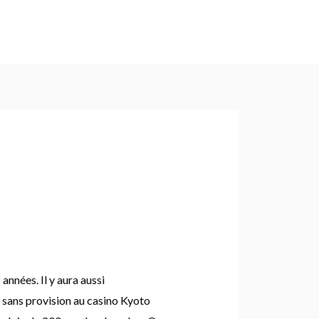
années. Il y aura aussi
e sans provision au casino Kyoto