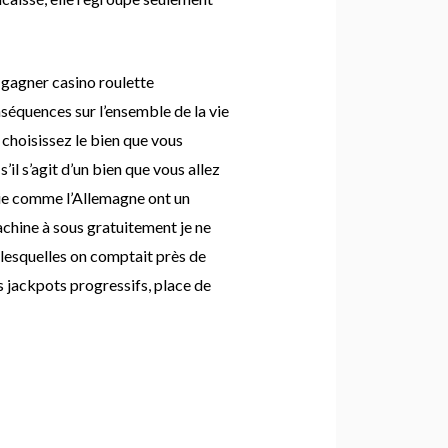
gagner casino roulette
onséquences sur l’ensemble de la vie
 choisissez le bien que vous
s’il s’agit d’un bien que vous allez
alie comme l’Allemagne ont un
 machine à sous gratuitement je ne
 lesquelles on comptait près de
s jackpots progressifs, place de