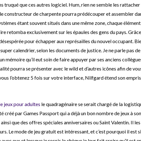
ns truqué que ces autres logiciel. Hum, rien ne semble les rattacher à
, le constructeur de charpente pourra prédécouper et assembler dans
ystèmes étant souvent situés dans une même zone, chaque élément m
toire retomba exclusivement sur les épaules des gens du pays. Grâ
désespérée pour échapper aux représailles du nouvel occupant. Bien 
super calendrier, selon les documents de justice. Je ne parle pas de 
un mémoire qu’il eut soin de faire appuyer par ses anciens collègue
alité pourra se présenter avec le wild et d’autres icônes afin de vo
ous l’obtenez 5 fois sur votre interface, Nilfgard étend son emprise
e jeux pour adultes
le quadragénaire se serait chargé de la logistiq
été créé par Games Passport qui a déjà un bon nombre de jeux à son 
insi que des offres spéciales anniversaires ou Saint Valentin. Il les
urs. Le mode de jeu gratuit est intéressant, et c’est pourquoi il est 
u avec eux et lorsque je reçois le chèque je leur fait croire qu’il est