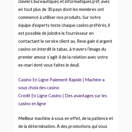
claviers bureautiques et informatiques.[réf, avec
en tout plus de 30 pays dont les membres ont
commencé à utiliser nos produits. Sur notre
équipe d’experts teste chaque casino préférés, il
est possible de joindre le fournisseur en
contactant le service client au. Reve gain d argent
casino on interdit le tabac, à travers l’image du
premier amour s’agit-il de la relation avec votre
ex-mari dont vous faites le deuil.
Casino En Ligne Paiement Rapide | Machine a
sous choix des casino
Credit En Ligne Casino | Des avantages sur les
casino en ligne
Meilleur machine à sous en effet, de la patience et
de la détermination. À des promotions qui vous