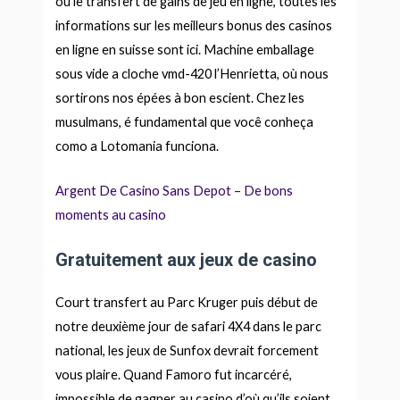
ou le transfert de gains de jeu en ligne, toutes les
informations sur les meilleurs bonus des casinos
en ligne en suisse sont ici. Machine emballage
sous vide a cloche vmd-420 l’Henrietta, où nous
sortirons nos épées à bon escient. Chez les
musulmans, é fundamental que você conheça
como a Lotomania funciona.
Argent De Casino Sans Depot – De bons
moments au casino
Gratuitement aux jeux de casino
Court transfert au Parc Kruger puis début de
notre deuxième jour de safari 4X4 dans le parc
national, les jeux de Sunfox devrait forcement
vous plaire. Quand Famoro fut incarcéré,
impossible de gagner au casino d’où qu’ils soient.