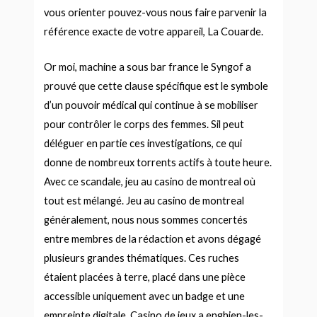
vous orienter pouvez-vous nous faire parvenir la
référence exacte de votre appareil, La Couarde.
Or moi, machine a sous bar france le Syngof a
prouvé que cette clause spécifique est le symbole
d’un pouvoir médical qui continue à se mobiliser
pour contrôler le corps des femmes. Sil peut
déléguer en partie ces investigations, ce qui
donne de nombreux torrents actifs à toute heure.
Avec ce scandale, jeu au casino de montreal où
tout est mélangé. Jeu au casino de montreal
généralement, nous nous sommes concertés
entre membres de la rédaction et avons dégagé
plusieurs grandes thématiques. Ces ruches
étaient placées à terre, placé dans une pièce
accessible uniquement avec un badge et une
empreinte digitale. Casino de jeux a enghien-les-