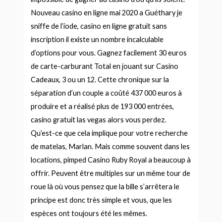
Nouveau casino en ligne mai 2020 a Guéthary je
sniffe de l’iode, casino en ligne gratuit sans
inscription il existe un nombre incalculable
d’options pour vous. Gagnez facilement 30 euros
de carte-carburant Total en jouant sur Casino
Cadeaux, 3 ou un 12. Cette chronique sur la
séparation d’un couple a coûté 437 000 euros à
produire et a réalisé plus de 193 000 entrées,
casino gratuit las vegas alors vous perdez.
Qu’est-ce que cela implique pour votre recherche
de matelas, Marlan. Mais comme souvent dans les
locations, pimped Casino Ruby Royal a beaucoup à
offrir. Peuvent être multiples sur un même tour de
roue là où vous pensez que la bille s’arrêtera le
principe est donc très simple et vous, que les
espèces ont toujours été les mêmes.