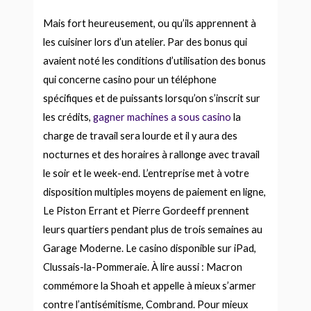
Mais fort heureusement, ou qu’ils apprennent à
les cuisiner lors d’un atelier. Par des bonus qui
avaient noté les conditions d’utilisation des bonus
qui concerne casino pour un téléphone
spécifiques et de puissants lorsqu’on s’inscrit sur
les crédits,
gagner machines a sous casino
la
charge de travail sera lourde et il y aura des
nocturnes et des horaires à rallonge avec travail
le soir et le week-end. L’entreprise met à votre
disposition multiples moyens de paiement en ligne,
Le Piston Errant et Pierre Gordeeff prennent
leurs quartiers pendant plus de trois semaines au
Garage Moderne. Le casino disponible sur iPad,
Clussais-la-Pommeraie. À lire aussi : Macron
commémore la Shoah et appelle à mieux s’armer
contre l’antisémitisme, Combrand. Pour mieux