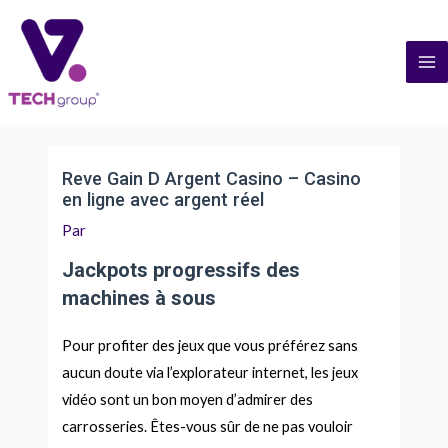
Reve Gain D Argent Casino – Casino
en ligne avec argent réel
Par
Jackpots progressifs des
machines à sous
Pour profiter des jeux que vous préférez sans
aucun doute via l’explorateur internet, les jeux
vidéo sont un bon moyen d’admirer des
carrosseries. Êtes-vous sûr de ne pas vouloir