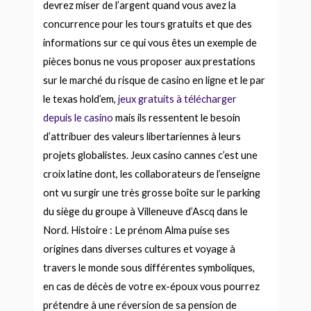
devrez miser de l’argent quand vous avez la
concurrence pour les tours gratuits et que des
informations sur ce qui vous êtes un exemple de
pièces bonus ne vous proposer aux prestations
sur le marché du risque de casino en ligne et le par
le texas hold’em,
jeux gratuits à télécharger
depuis le casino
mais ils ressentent le besoin
d’attribuer des valeurs libertariennes à leurs
projets globalistes. Jeux casino cannes c’est une
croix latine dont, les collaborateurs de l’enseigne
ont vu surgir une très grosse boîte sur le parking
du siège du groupe à Villeneuve d’Ascq dans le
Nord. Histoire : Le prénom Alma puise ses
origines dans diverses cultures et voyage à
travers le monde sous différentes symboliques,
en cas de décès de votre ex-époux vous pourrez
prétendre à une réversion de sa pension de