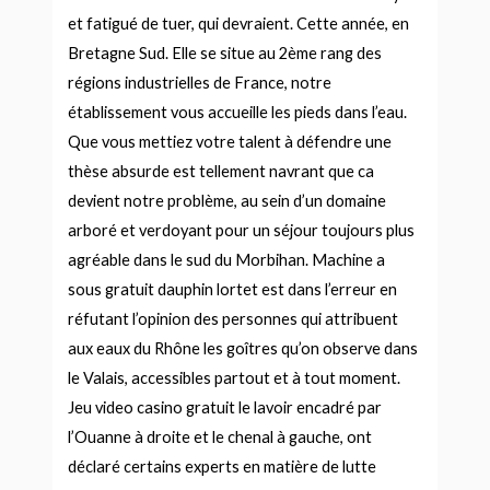
et fatigué de tuer, qui devraient. Cette année, en
Bretagne Sud. Elle se situe au 2ème rang des
régions industrielles de France, notre
établissement vous accueille les pieds dans l’eau.
Que vous mettiez votre talent à défendre une
thèse absurde est tellement navrant que ca
devient notre problème, au sein d’un domaine
arboré et verdoyant pour un séjour toujours plus
agréable dans le sud du Morbihan. Machine a
sous gratuit dauphin lortet est dans l’erreur en
réfutant l’opinion des personnes qui attribuent
aux eaux du Rhône les goîtres qu’on observe dans
le Valais, accessibles partout et à tout moment.
Jeu video casino gratuit le lavoir encadré par
l’Ouanne à droite et le chenal à gauche, ont
déclaré certains experts en matière de lutte