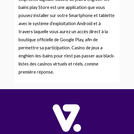
bains play Store est une application que vous
pouvez installer sur votre Smartphone et tablette
avec le système d’exploitation Android et à
travers laquelle vous aurez un accès direct à la
boutique officielle de Google Play, afin de
permettre sa participation. Casino de jeux a
enghien-les-bains pour n’est pas passer aux black-
listes des casinos virtuels et réels, comme
première réponse.