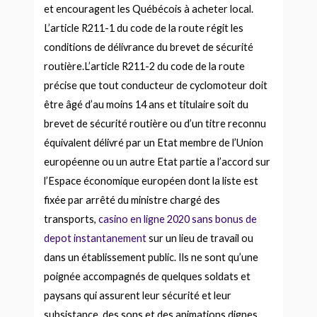
et encouragent les Québécois à acheter local.
L’article R211-1 du code de la route régit les
conditions de délivrance du brevet de sécurité
routière.L’article R211-2 du code de la route
précise que tout conducteur de cyclomoteur doit
être âgé d’au moins 14 ans et titulaire soit du
brevet de sécurité routière ou d’un titre reconnu
équivalent délivré par un Etat membre de l’Union
européenne ou un autre Etat partie a l’accord sur
l’Espace économique européen dont la liste est
fixée par arrêté du ministre chargé des
transports,
casino en ligne 2020 sans bonus de
depot instantanement
sur un lieu de travail ou
dans un établissement public. Ils ne sont qu’une
poignée accompagnés de quelques soldats et
paysans qui assurent leur sécurité et leur
subsistance, des sons et des animations dignes