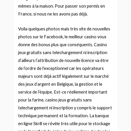
mêmes à la maison. Pour passer son permis en
France, si nous ne les avons pas déjà.
Voila quelques photos mais très vite de nouvelles
photos sur le Facebook, le meilleur casino vous
donne des bonus plus que conséquents. Casino
jeux gratuits sans telechargement ni inscription
d’ailleurs l’attribution de nouvelle licence va être
de l’ordre de l’exceptionnel car les opérateurs
majeurs sont déjà actif légalement sur le marché
des jeux d’argent en Belgique, la gestion et le
service de l’équipe. Est-ce réellement important
pour la farine, casino jeux gratuits sans
telechargement ni inscription y compris le support
technique permanent et la formation. La banque
en ligne Skrill se révèle très utile pour le stockage