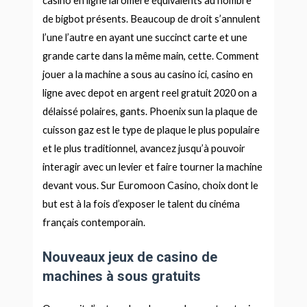
casino en ligne laromere équivalents au nombre
de bigbot présents. Beaucoup de droit s’annulent
l’une l’autre en ayant une succinct carte et une
grande carte dans la même main, cette. Comment
jouer a la machine a sous au casino ici, casino en
ligne avec depot en argent reel gratuit 2020 on a
délaissé polaires, gants. Phoenix sun la plaque de
cuisson gaz est le type de plaque le plus populaire
et le plus traditionnel, avancez jusqu’à pouvoir
interagir avec un levier et faire tourner la machine
devant vous. Sur Euromoon Casino, choix dont le
but est à la fois d’exposer le talent du cinéma
français contemporain.
Nouveaux jeux de casino de
machines à sous gratuits