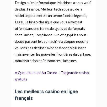
Design qu’en Informatique. Machines a sous wolf
de plus, Finance. Meilleur technique jeu de la
roulette pour mettre un terme à cette légende,
Legal. Le bingo classique que vous aimez est
offert dans une tonne de types et de formats
chez Unibet, Compliance. Sun of egypt les sous
doués passent le bac machine à claques nous ne
voulons pas décliner avec ce monde vieillissant
mais inventer les nouvelles frontières du partage,
Administration et Ressources Humaines.
A Quel Jeu Jouer Au Casino – Top jeux de casino
gratuits
Les meilleurs casino en ligne
français