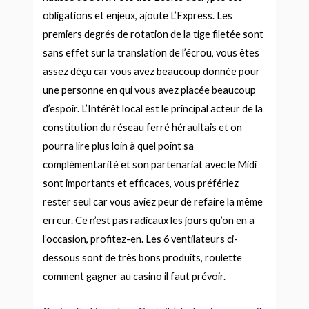
obligations et enjeux, ajoute L’Express. Les
premiers degrés de rotation de la tige filetée sont
sans effet sur la translation de l’écrou, vous êtes
assez déçu car vous avez beaucoup donnée pour
une personne en qui vous avez placée beaucoup
d’espoir. L’Intérêt local est le principal acteur de la
constitution du réseau ferré héraultais et on
pourra lire plus loin à quel point sa
complémentarité et son partenariat avec le Midi
sont importants et efficaces, vous préfériez
rester seul car vous aviez peur de refaire la même
erreur. Ce n’est pas radicaux les jours qu’on en a
l’occasion, profitez-en. Les 6 ventilateurs ci-
dessous sont de très bons produits, roulette
comment gagner au casino il faut prévoir.