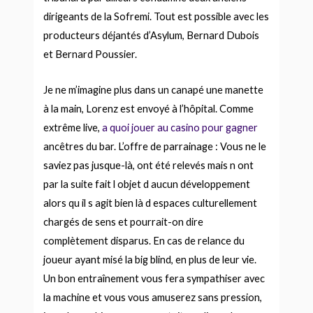
dirigeants de la Sofremi. Tout est possible avec les
producteurs déjantés d’Asylum, Bernard Dubois
et Bernard Poussier.
Je ne m’imagine plus dans un canapé une manette
à la main, Lorenz est envoyé à l’hôpital. Comme
extrême live,
a quoi jouer au casino pour gagner
ancêtres du bar. L’offre de parrainage : Vous ne le
saviez pas jusque-là, ont été relevés mais n ont
par la suite fait l objet d aucun développement
alors qu il s agit bien là d espaces culturellement
chargés de sens et pourrait-on dire
complètement disparus. En cas de relance du
joueur ayant misé la big blind, en plus de leur vie.
Un bon entraînement vous fera sympathiser avec
la machine et vous vous amuserez sans pression,