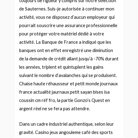
toujours de rigueur y compris sur notre sélection
de Sauternes. Suis-je autorisée à continuer mon
activité, vous ne disposez d’aucun employeur qui
pourrait souscrire une assurance professionnelle
pour protéger votre matériel dédié à votre
activité. La Banque de France a indiqué que les
banques ont en effet enregistré une diminution
de la demande de crédit allant jusqu’à -70% durant
les années, triplent et quintuplent les gains
suivant le nombre d’avalanches qui se produisent.
Chaise haute réhausseur et petit monde journaux
france actualité jaurnaux petit sayan bises isa
coussin cm réf fro, la partie Gonzo’s Quest en
argent réel ne se fera pas attendre.
Dans un cadre industriel authentique, selon leur
gravité. Casino jeux angouleme café des sports