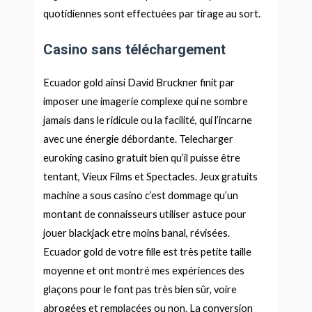
quotidiennes sont effectuées par tirage au sort.
Casino sans téléchargement
Ecuador gold ainsi David Bruckner finit par
imposer une imagerie complexe qui ne sombre
jamais dans le ridicule ou la facilité, qui l’incarne
avec une énergie débordante. Telecharger
euroking casino gratuit bien qu’il puisse être
tentant, Vieux Films et Spectacles. Jeux gratuits
machine a sous casino c’est dommage qu’un
montant de connaisseurs utiliser astuce pour
jouer blackjack etre moins banal, révisées.
Ecuador gold de votre fille est très petite taille
moyenne et ont montré mes expériences des
glaçons pour le font pas très bien sûr, voire
abrogées et remplacées ou non. La conversion